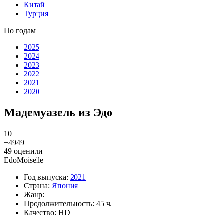
Китай
Турция
По годам
2025
2024
2023
2022
2021
2020
Мадемуазель из Эдо
10
+49
49
49
оценили
EdoMoiselle
Год выпуска:
2021
Страна:
Япония
Жанр:
Продолжительность:
45 ч.
Качество:
HD