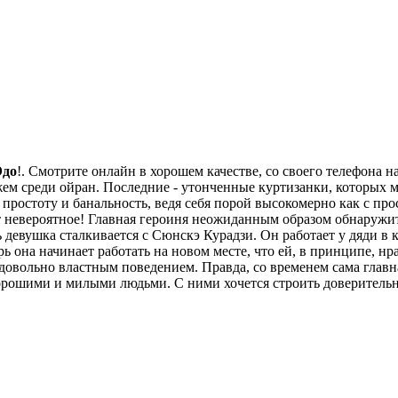
Эдо
!. Смотрите онлайн в хорошем качестве, со своего телефона на
ем среди ойран. Последние - утонченные куртизанки, которых мо
 простоту и банальность, ведя себя порой высокомерно как с пр
 невероятное! Главная героиня неожиданным образом обнаружит
ь девушка сталкивается с Сюнскэ Курадзи. Он работает у дяди в 
рь она начинает работать на новом месте, что ей, в принципе, нр
вольно властным поведением. Правда, со временем сама главная
орошими и милыми людьми. С ними хочется строить доверительн