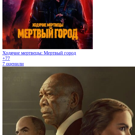
Ходячие мертвецы: Мертвый город
+7
7
7
оценили