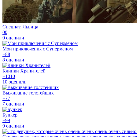
Спецназ: Львица
0
0
0
оценили
Мои приключения с Суперменом
+8
8
8
оценили
Клинки Хранителей
+10
10
10
оценили
Выживание толстейших
+7
7
7
оценили
Бункер
+9
9
9
оценили
Сто девушек, которые очень-очень-очень-очень-очень сильно т