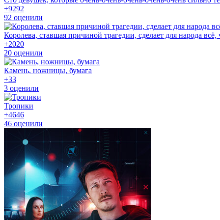
+92
92
92
оценили
Королева, ставшая причиной трагедии, сделает для народа всё, 
+20
20
20
оценили
Камень, ножницы, бумага
+3
3
3
оценили
Тропики
+46
46
46
оценили