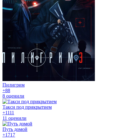
Пилигрим
+8
8
8
оценили
Такси под прикрытием
+11
11
11
оценили
Путь домой
+17
17