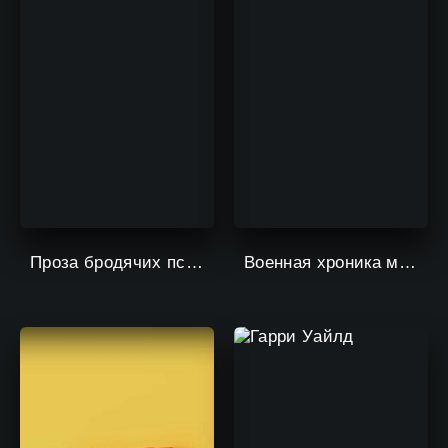
Проза бродячих псов: Шуточные истории
Военная хроника маленькой девочки: Сага о злой Тане