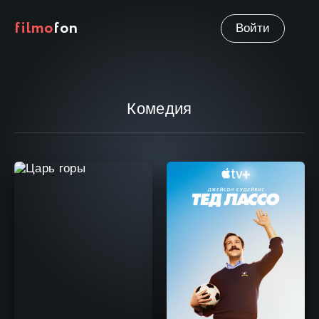
filmo
fon
Войти
Комедия