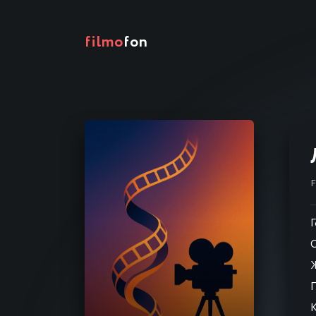
filmo
fon
Г
С
К