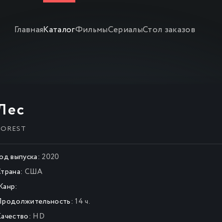
Главная
Каталог
Фильмы
Сериалы
Стол заказов
Лес
FOREST
од выпуска:
2020
трана:
США
Жанр:
Продолжительность:
14 ч.
ачество:
HD