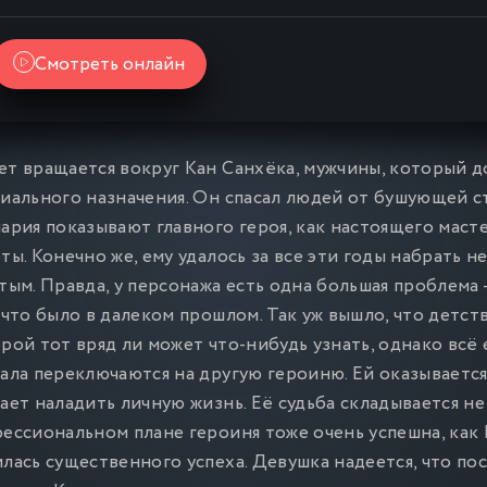
Смотреть онлайн
т вращается вокруг Кан Санхёка, мужчины, который д
иального назначения. Он спасал людей от бушующей с
ария показывают главного героя, как настоящего мас
ты. Конечно же, ему удалось за все эти годы набрать 
тым. Правда, у персонажа есть одна большая проблема
 что было в далеком прошлом. Так уж вышло, что детст
рой тот вряд ли может что-нибудь узнать, однако всё
ала переключаются на другую героиню. Ей оказывается 
ает наладить личную жизнь. Её судьба складывается не
ессиональном плане героиня тоже очень успешна, как 
лась существенного успеха. Девушка надеется, что п