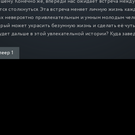
чшему. Конечно же, впереди нас ожидает встреча межд
тся столкнуться. Эта встреча меняет личную жизнь каж
ах невероятно привлекательным и умным молодым челов
рый может украсить безумную жизнь и сделать её чут
удет дальше в этой увлекательной истории? Куда зав
еер 1