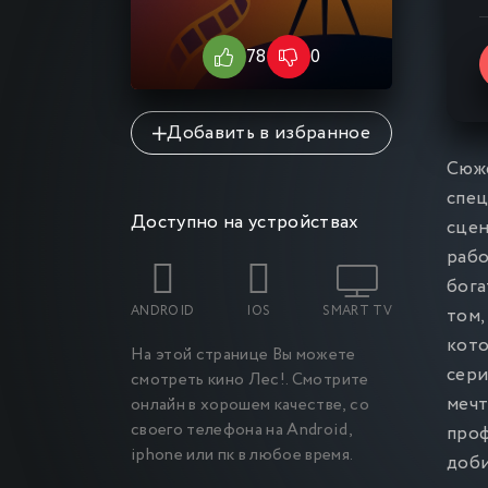
78
0
10
Добавить в избранное
Сюже
спец
Доступно на устройствах
сцен
рабо
бога
ANDROID
IOS
SMART TV
том,
кото
На этой странице Вы можете
сери
смотреть кино Лес
!. Смотрите
мечт
онлайн в хорошем качестве, со
своего телефона на Android,
проф
iphone или пк в любое время.
доби