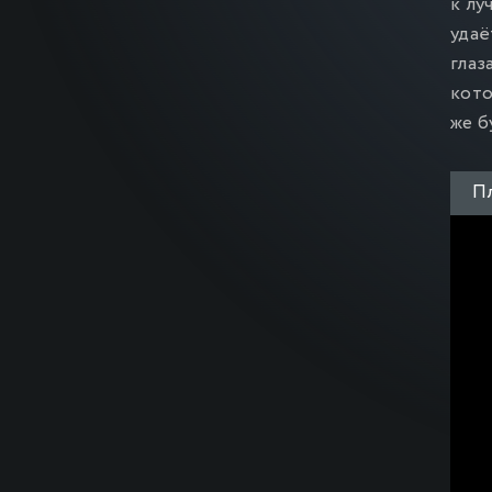
к лу
удаё
глаз
кото
же б
Пл