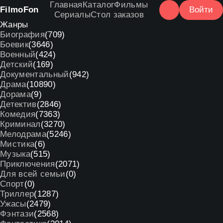
Главная
Каталог
Фильмы
Filmo
Fon
Войти
Сериалы
Стол заказов
Жанры
Биография
(709)
Боевик
(3646)
Военный
(424)
Детский
(169)
Документальный
(942)
Драма
(10890)
Дорама
(9)
Детектив
(2846)
Комедия
(7363)
Криминал
(3270)
Мелодрама
(5246)
Мистика
(6)
Музыка
(515)
Приключения
(2071)
Для всей семьи
(0)
Спорт
(0)
Триллер
(1287)
Ужасы
(2479)
Фэнтази
(2568)