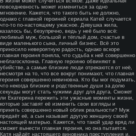
В жизни может случиться всякое. Даже идеальная
повседневность может измениться за одно
мгновение. Кажется, что такого быть не должно,
однако с главной героиней сериала Катей случается
что-то по-настоящему ужасное. Девушка жила,
казалось бы, безупречно, ведь у неё было всё:
любимый муж, большой и тёплый дом, счастье в
виде маленького сына, личный бизнес. Всё это
приносило невероятную радость, однако вскоре
главная героиня поняла, что судьба к ней совершенно
неблагосклонна. Главную героиню обвиняют в
убийстве, а самые близкие люди отрекаются от неё,
несмотря на то, что все вокруг понимают, что главная
героиня совершенно невиновна. Кто бы мог подумать,
что некогда близкие и родственные души за долю
секунды могут стать чужими друг для друга. Сможет
ли Екатерина пережить эти ужасные моменты жизни,
которые заставят её изменить свои взгляды и
принять совершенно новый облик реальности? Муж
предаёт её, а сын называет другую женщину своей
настоящей матерью. Кажется, что такой удар вряд ли
сможет вынести главная героиня, но она пытается.
Катя найдёт настоящего виновника преступления и,