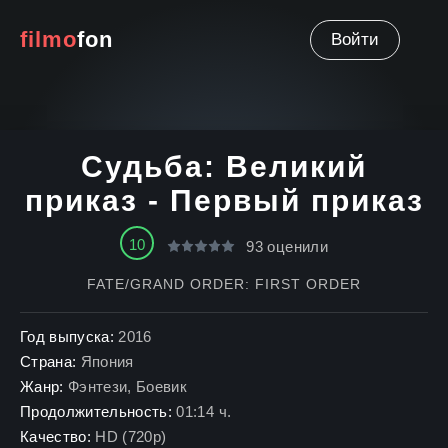
filmo
fon
Войти
Судьба: Великий
приказ - Первый приказ
10
93
оценили
FATE/GRAND ORDER: FIRST ORDER
Год выпуска:
2016
Страна:
Япония
Жанр:
Фэнтези
,
Боевик
Продолжительность:
01:14 ч.
Качество:
HD (720p)