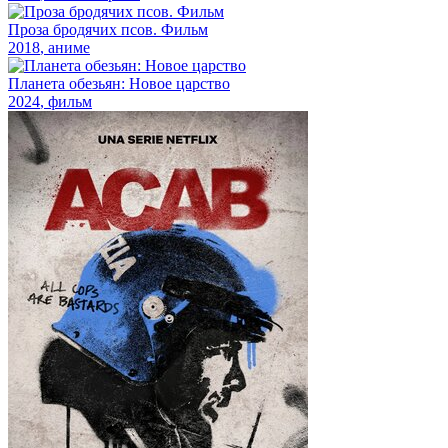
Проза бродячих псов. Фильм
2018
, аниме
Планета обезьян: Новое царство
2024
, фильм