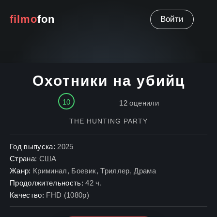
filmo
fon
Войти
Охотники на убийц
10
12
оценили
THE HUNTING PARTY
Год выпуска:
2025
Страна:
США
Жанр:
Криминал
,
Боевик
,
Триллер
,
Драма
Продолжительность:
42 ч.
Качество:
FHD (1080p)