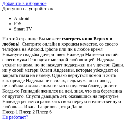
Добавить в избранное
Доступно на устройствах
Android
IOS
Smart TV
На этой странице Вы можете
смотреть кино Верю я в
любовь
!. Смотрите онлайн в хорошем качестве, со своего
телефона на Android, iphone или пк в любое время.
Накануне свадьбы дочери швея Надежда Матвеева застаёт
своего мужа Геннадия с молодой любовницей. Надежда
уходит из дома, но не находит поддержки ни у дочери Даши,
ни у своей матери Ольги Авдеевны, которые убеждают её
закрыть глаза на измену. Однако вернуться домой и жить
как прежде Надежда не в силах, ведь мужа она никогда
не любила и жила с ним только из чувства благодарности.
Когда-то Геннадий женился на ней, зная, что она беременна
от другого. Спустя двадцать лет, оказавшись на перепутье,
Надежда решается разыскать свою первую и единственную
любовь — Ивана Гаврилова, отца Даши.
Плеер 1
Плеер 2
Плеер 6
Не работает?