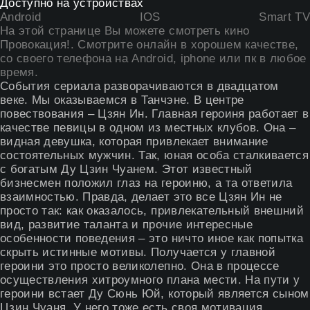
Доступно на устройствах
Android
IOS
Smart TV
На этой странице Вы можете
смотреть кино
Провокация
!. Смотрите онлайн в хорошем качестве,
со своего телефона на Android, iphone или пк в любое
время.
События сериала разворачиваются в двадцатом
веке. Мы оказываемся в Танчэне. В центре
повествования – Цзян Ин. Главная героиня работает в
качестве певицы в одном из местных клубов. Она –
видная девушка, которая привлекает внимание
состоятельных мужчин. Так, юная особа сталкивается
с богатым Ду Цзин Чуанем. Этот известный
бизнесмен положил глаз на героиню, а та ответила
взаимностью. Правда, делает это все Цзян Ин не
просто так: как оказалось, привлекательный внешний
вид, развитие таланта и прочие интересные
особенности поведения – это ничто иное как попытка
скрыть истинные мотивы. Получается у главной
героини это просто великолепно. Она в процессе
осуществления хитроумного плана мести. На пути у
героини встает Ду Сюнь Юй, который является сыном
Цзин Чуаня. У него тоже есть своя мотивация