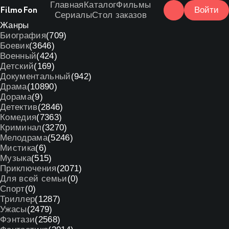
Главная
Каталог
Фильмы
Filmo
Fon
Войти
Сериалы
Стол заказов
Жанры
Биография
(709)
Боевик
(3646)
Военный
(424)
Детский
(169)
Документальный
(942)
Драма
(10890)
Дорама
(9)
Детектив
(2846)
Комедия
(7363)
Криминал
(3270)
Мелодрама
(5246)
Мистика
(6)
Музыка
(515)
Приключения
(2071)
Для всей семьи
(0)
Спорт
(0)
Триллер
(1287)
Ужасы
(2479)
Фэнтази
(2568)