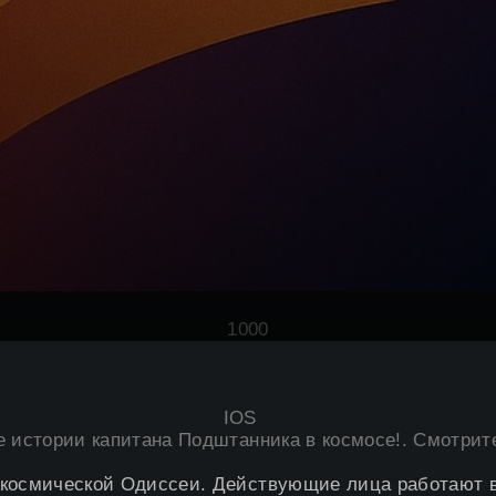
100
0
IOS
е истории капитана Подштанника в космосе
!. Смотрит
 космической Одиссеи. Действующие лица работают в