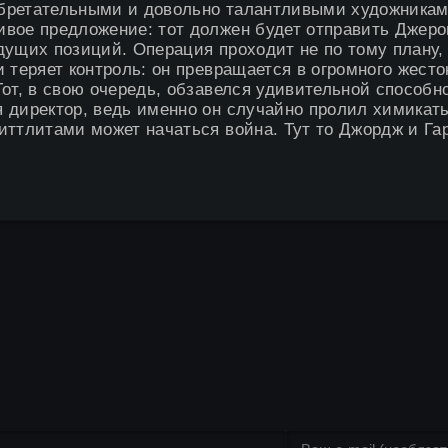
бретательными и довольно талантливыми художниками
ивое предложение: тот должен будет отправить Джер
дущих позиций. Операция проходит не по тому плану
 теряет контроль: он превращается в огромного жесто
от, в свою очередь, обзавелся удивительной способн
 директор, ведь именно он случайно пролил химикаты
ттлитами может начаться война. Тут то Джордж и Гар