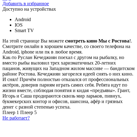
Добавить в избранное
Доступно на устройствах
Android
IOS
Smart TV
На этой странице Вы можете
смотреть кино Мы с Ростова
!.
Смотрите онлайн в хорошем качестве, со своего телефона на
Android, iphone или пк в любое время.
Как-то Руслан Кечеджиян поехал с другом на рыбалку, но
вместо рыбы выловил трех харизматичных 20-летних
пацанов, живущих на Западном жилом массиве — бандитском
районе Ростова. Кечеджиян загорелся идеей снять о них кино.
И снял! Причём полностью отказался от профессиональных
актёров, доверив парням играть самих себя. Ребята идут по
жизни вместе, соблюдая понятия и кидая «предъявы». Грант,
Игорь и Саша продираются сквозь мир ларьков, пивнух,
букмекерских контор и офисов, шансона, афёр и грязных
денег с разной степенью успеха.
Плеер 1
Плеер 5
Не работает?