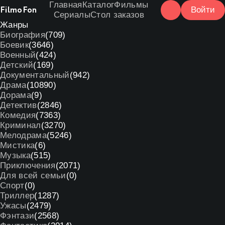
Главная
Каталог
Фильмы
Filmo
Fon
Войти
Сериалы
Стол заказов
Жанры
Биография
(709)
Боевик
(3646)
Военный
(424)
Детский
(169)
Документальный
(942)
Драма
(10890)
Дорама
(9)
Детектив
(2846)
Комедия
(7363)
Криминал
(3270)
Мелодрама
(5246)
Мистика
(6)
Музыка
(515)
Приключения
(2071)
Для всей семьи
(0)
Спорт
(0)
Триллер
(1287)
Ужасы
(2479)
Фэнтази
(2568)