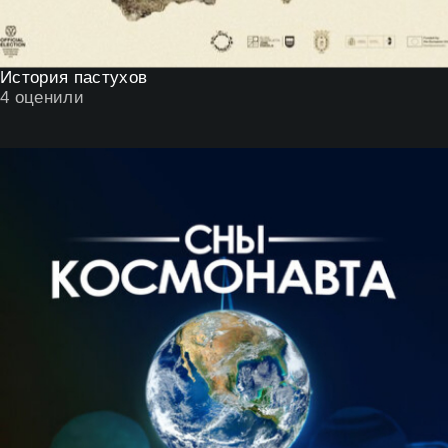
История пастухов
4
оценили