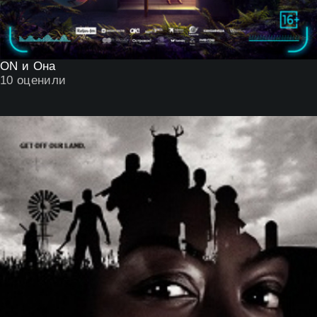
ON и Она
10
оценили