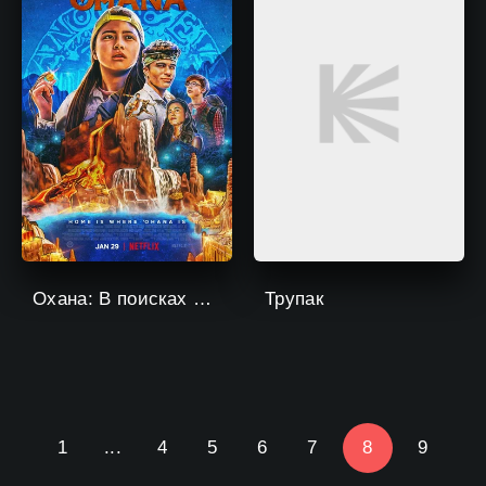
Охана: В поисках сокровища
Трупак
1
...
4
5
6
7
8
9