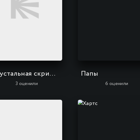
Хрустальная скрипка
Папы
3
оценили
6
оценили