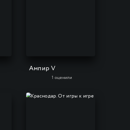
Ампир V
1
оценили