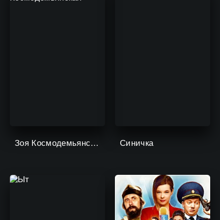
Зоя Космодемьянская
Синичка