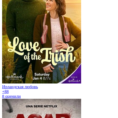
Ирландская любовь
+8
8
8
оценили