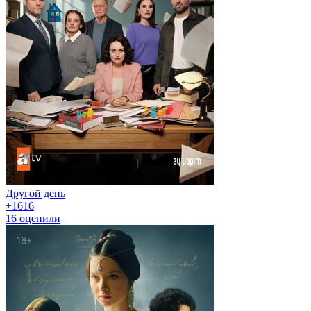
Другой день
+16
16
16
оценили