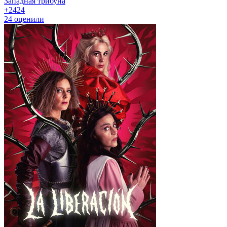
Западная трибуна
+24
24
24
оценили