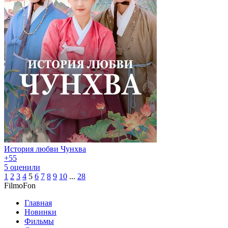
История любви Чунхва
+5
5
5
оценили
1
2
3
4
5
6
7
8
9
10
...
28
Filmo
Fon
Главная
Новинки
Фильмы