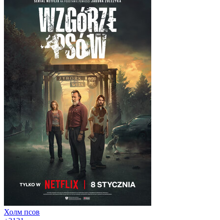
Холм псов