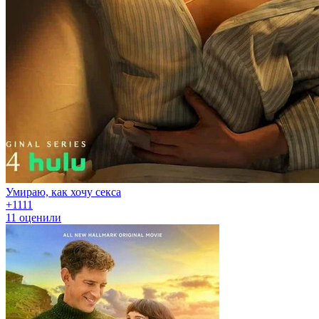
Умираю, как хочу секса
+11
11
11
оценили