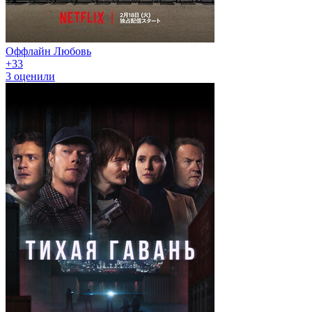
Оффлайн Любовь
+3
3
3
оценили