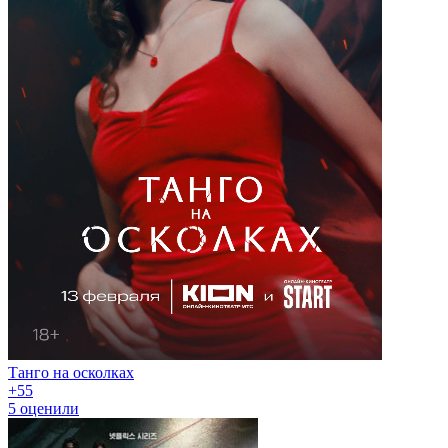
Танго на осколках
+5
5
5
оценили