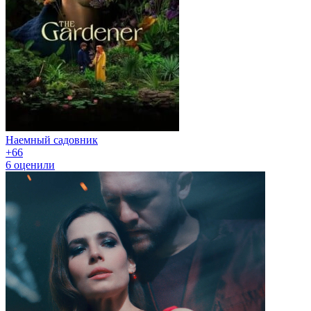
Наемный садовник
+6
6
6
оценили