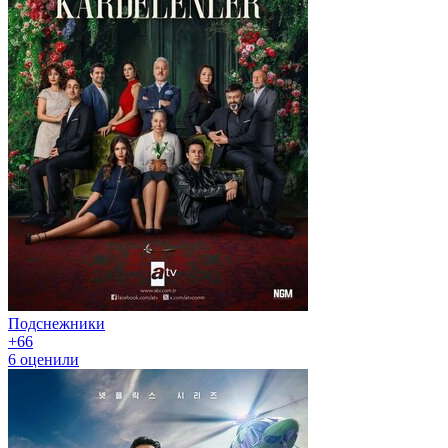
Подснежники
+6
6
6
оценили