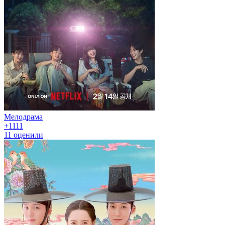
Мелодрама
+11
11
11
оценили