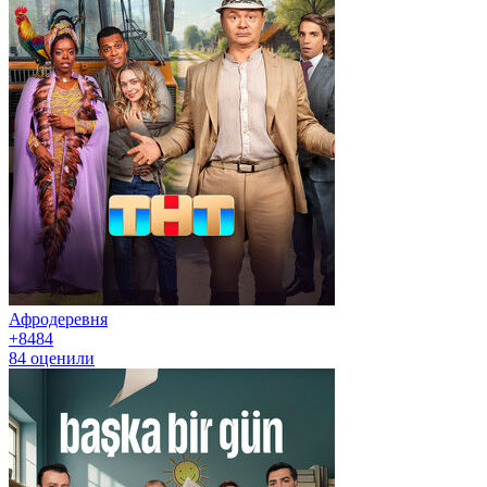
Афродеревня
+84
84
84
оценили