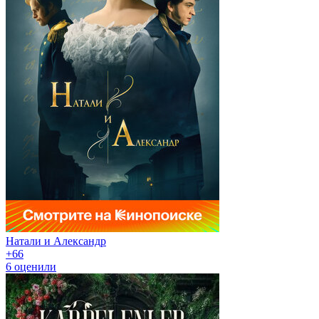
Натали и Александр
+6
6
6
оценили