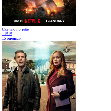
Скучаю по тебе
+15
15
15
оценили