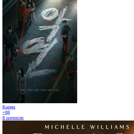
Карма
+8
8
8
оценили