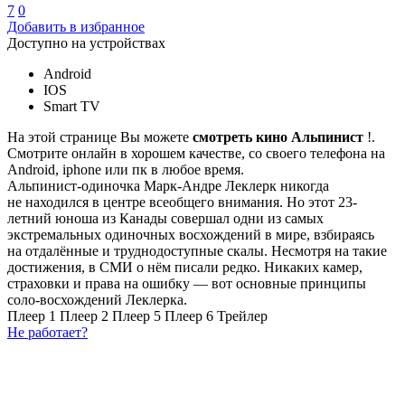
7
0
Добавить в избранное
Доступно на устройствах
Android
IOS
Smart TV
На этой странице Вы можете
смотреть кино Альпинист
!.
Смотрите онлайн в хорошем качестве, со своего телефона на
Android, iphone или пк в любое время.
Альпинист-одиночка Марк-Андре Леклерк никогда
не находился в центре всеобщего внимания. Но этот 23-
летний юноша из Канады совершал одни из самых
экстремальных одиночных восхождений в мире, взбираясь
на отдалённые и труднодоступные скалы. Несмотря на такие
достижения, в СМИ о нём писали редко. Никаких камер,
страховки и права на ошибку — вот основные принципы
соло-восхождений Леклерка.
Плеер 1
Плеер 2
Плеер 5
Плеер 6
Трейлер
Не работает?