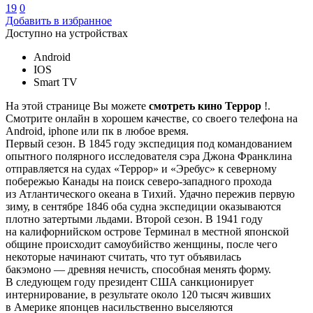
19
0
Добавить в избранное
Доступно на устройствах
Android
IOS
Smart TV
На этой странице Вы можете
смотреть кино Террор
!.
Смотрите онлайн в хорошем качестве, со своего телефона на
Android, iphone или пк в любое время.
Первый сезон. В 1845 году экспедиция под командованием
опытного полярного исследователя сэра Джона Франклина
отправляется на судах «Террор» и «Эребус» к северному
побережью Канады на поиск северо-западного прохода
из Атлантического океана в Тихий. Удачно пережив первую
зиму, в сентябре 1846 оба судна экспедиции оказываются
плотно затертыми льдами. Второй сезон. В 1941 году
на калифорнийском острове Терминал в местной японской
общине происходит самоубийство женщины, после чего
некоторые начинают считать, что тут объявилась
бакэмоно — древняя нечисть, способная менять форму.
В следующем году президент США санкционирует
интернирование, в результате около 120 тысяч живших
в Америке японцев насильственно выселяются