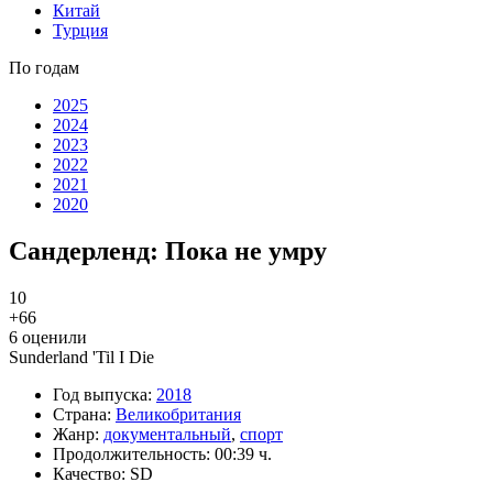
Китай
Турция
По годам
2025
2024
2023
2022
2021
2020
Сандерленд: Пока не умру
10
+6
6
6
оценили
Sunderland 'Til I Die
Год выпуска:
2018
Страна:
Великобритания
Жанр:
документальный
,
спорт
Продолжительность:
00:39 ч.
Качество:
SD