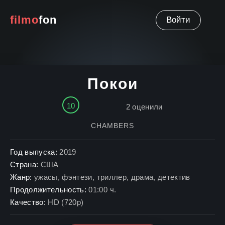
filmo
fon
Войти
Покои
10
2
оценили
CHAMBERS
Год выпуска:
2019
Страна:
США
Жанр:
ужасы
,
фэнтези
,
триллер
,
драма
,
детектив
Продолжительность:
01:00 ч.
Качество:
HD (720p)