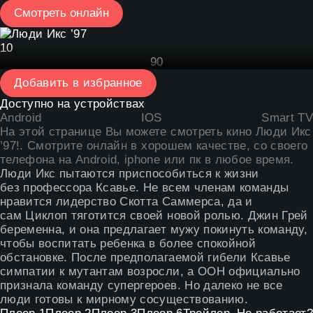
Смотреть онлайн
10
9
0
Добавить в избранное
Доступно на устройствах
Android
IOS
Smart TV
На этой странице Вы можете
смотреть кино Люди Икс
’97
!. Смотрите онлайн в хорошем качестве, со своего
телефона на Android, iphone или пк в любое время.
Люди Икс пытаются приспособиться к жизни
без профессора Ксавье. Не всем членам команды
нравится лидерство Скотта Саммерса, да и
сам Циклоп тяготится своей новой ролью. Джин Грей
беременна, и она предлагает мужу покинуть команду,
чтобы воспитать ребенка в более спокойной
обстановке. После предполагаемой гибели Ксавье
симпатии к мутантам возросли, а ООН официально
признала команду супергероев. Но далеко не все
люди готовы к мирному сосуществованию.