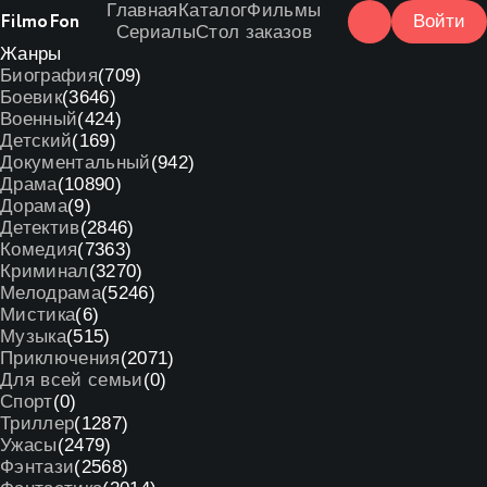
Главная
Каталог
Фильмы
Filmo
Fon
Войти
Сериалы
Стол заказов
Жанры
Биография
(709)
Боевик
(3646)
Военный
(424)
Детский
(169)
Документальный
(942)
Драма
(10890)
Дорама
(9)
Детектив
(2846)
Комедия
(7363)
Криминал
(3270)
Мелодрама
(5246)
Мистика
(6)
Музыка
(515)
Приключения
(2071)
Для всей семьи
(0)
Спорт
(0)
Триллер
(1287)
Ужасы
(2479)
Фэнтази
(2568)