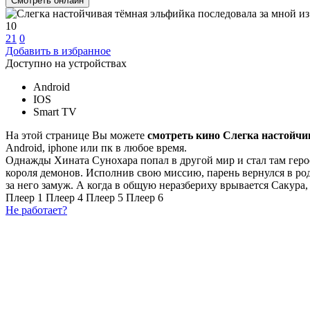
Смотреть онлайн
10
21
0
Добавить в избранное
Доступно на устройствах
Android
IOS
Smart TV
На этой странице Вы можете
смотреть кино Слегка настойчи
Android, iphone или пк в любое время.
Однажды Хината Сунохара попал в другой мир и стал там гер
короля демонов. Исполнив свою миссию, парень вернулся в ро
за него замуж. А когда в общую неразбериху врывается Сакура,
Плеер 1
Плеер 4
Плеер 5
Плеер 6
Не работает?