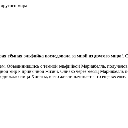
вая тёмная эльфийка последовала за мной из другого мира
!. 
оем. Объединившись с тёмной эльфийкой Мариябелль, получело
дной мир к привычной жизни. Однако через месяц Мариябелль по
 одноклассница Хинаты, в его жизни начинается то ещё веселье.