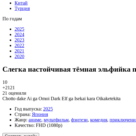
Китай
Турция
По годам
2025
2024
2023
2022
2021
2020
Слегка настойчивая тёмная эльфийка по
10
+21
21
21
оценили
Chotto dake Ai ga Omoi Dark Elf ga Isekai kara Oikaketekita
Год выпуска:
2025
Страна:
Япония
Жанр:
аниме
,
мультфильм
,
фэнтези
,
комедия
,
приключени
Качество:
FHD (1080p)