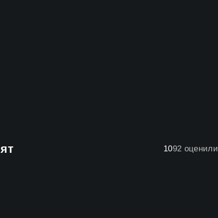
бят
10
92
оценили