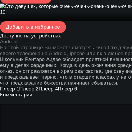
10
Добавить в избранное
Доступно на устройствах
Android
На этой странице Вы можете
смотреть кино Сто деву
своего телефона на Android, iphone или пк в любое вр
Школьник Рэнтаро Аидзё обладает приятной внешност
ему в делах сердечных. Когда в день окончания сред
отказ, он отправляется в храм сватовства, где озву
и предсказывает парню, что в старших классах у него
что предсказание божества начинает сбываться.
Плеер 1
Плеер 2
Плеер 4
Плеер 6
Комментарии