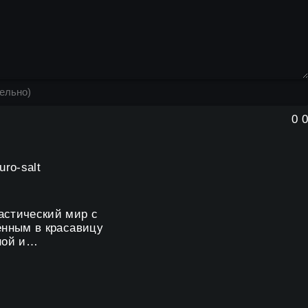
0
0
uro-salt