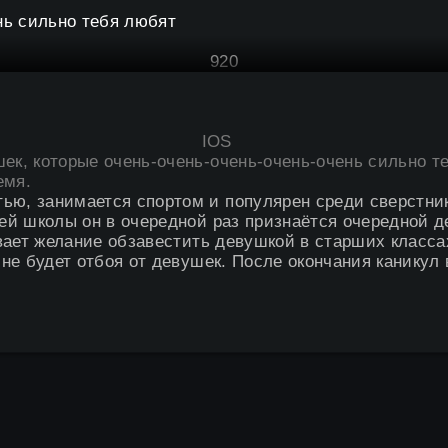
92
0
IOS
шек, которые очень-очень-очень-очень-очень сильно т
емя.
ью, занимается спортом и популярен среди сверстни
ней школы он в очередной раз признаётся очередной д
чивает желание обзавестить девушкой в старших класс
 не будет отбоя от девушек. После окончания каникул